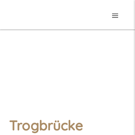
Toggle
navigati
Trogbrücke